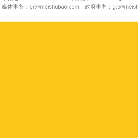
媒体事务：pr@meishubao.com｜政府事务：ga@meishu