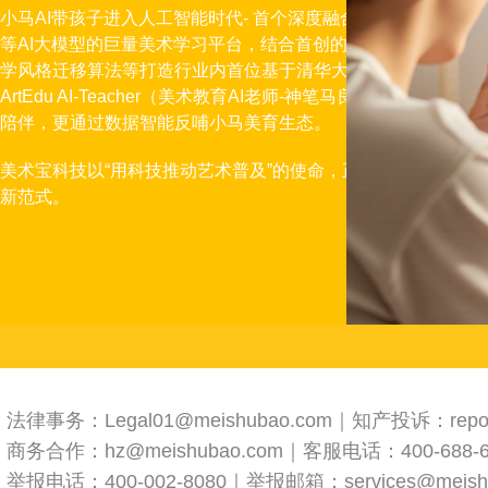
小马AI带孩子进入人工智能时代- 首个深度融合DeepSeek、
等AI大模型的巨量美术学习平台，结合首创的教育认知图谱技
学风格迁移算法等打造行业内首位基于清华大学美术学院专业名
ArtEdu AI-Teacher（美术教育AI老师-神笔马良AI）让学员获
陪伴，更通过数据智能反哺小马美育生态。
美术宝科技以“用科技推动艺术普及”的使命，正在重新书写美育
新范式。
法律事务：Legal01@meishubao.com｜知产投诉：report
商务合作：hz@meishubao.com｜客服电话：400-688-6
举报电话：400-002-8080｜举报邮箱：services@meishu