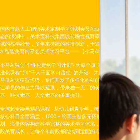
国内首款人工智能美术定制学习计划会员App - 在人工智能（A
态的浪潮中，美术宝科技集团以前瞻性视野率先布局，凭借11
域的教学经验，多年来持续的科技创新，于2025年推出战略级
AI智能美育内容会员式学习平台——【小马AI美术】
小马AI独创“个性化定制学习计划”- 为每个孩子定制专属学习计划
准化课程” 到 “千人千面学习路径” 的升级。并且基于传统绘画
马良AI大模型优势，专门开发了多样化的AI创作工具，打破传
让学员的创造力得以延展，带来独一无二的美术学习新体验，实
养、科技素养、人文素养的多重提升。
全球超全绘画精品课程 - 从幼儿到青少年，覆盖全年龄段美术学习
核心科目全面涵盖，1000 + 绘画主题多元拓展，10000 + 精
划。海量内容构建科学完整的美术学习体系，满足孩子从启蒙到
段美育成长，让每个年龄段都能找到适配的专业绘画课程！